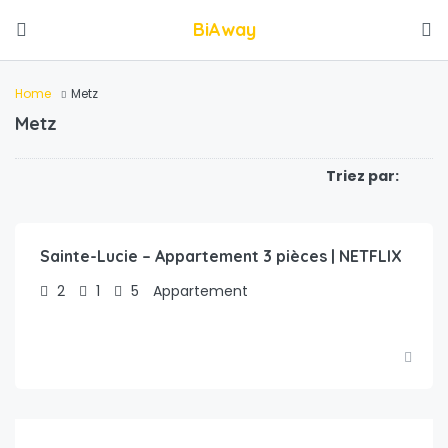
BiAway
Home
Metz
Metz
Triez par:
€
103.00
/nuit
Sainte-Lucie – Appartement 3 pièces | NETFLIX
2
1
5
Appartement