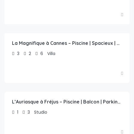
€
1,756.00
/nuit
La Magnifique à Cannes – Piscine | Spacieux | Paisible
3
2
6
Villa
€
49.00
/nuit
L’Auriasque à Fréjus – Piscine | Balcon | Parking Privé | Clim
1
3
Studio