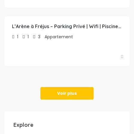
€
49.00
/nuit
L’Arène à Fréjus – Parking Privé | Wifi | Piscine | Balcon
1
1
3
Appartement
Voir plus
Explore