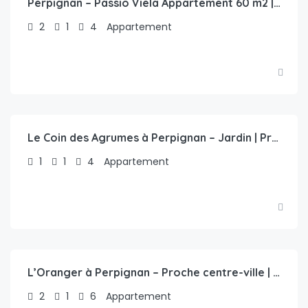
Perpignan – Passio Viela Appartement 60 m2 | Moderne au calme
2
1
4
Appartement
€
84.00
/nuit
Le Coin des Agrumes à Perpignan – Jardin | Proche centre-ville
1
1
4
Appartement
€
75.00
/nuit
L’Oranger à Perpignan – Proche centre-ville | Wifi & Netflix
2
1
6
Appartement