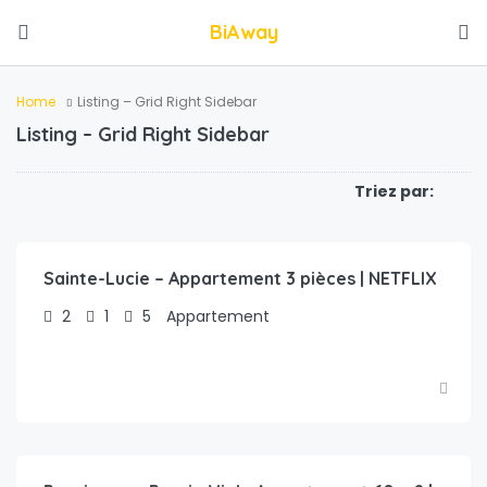
BiAway
Home
Listing – Grid Right Sidebar
Listing – Grid Right Sidebar
Triez par:
€
103.00
/nuit
Sainte-Lucie – Appartement 3 pièces | NETFLIX
2
1
5
Appartement
€
67.00
/nuit