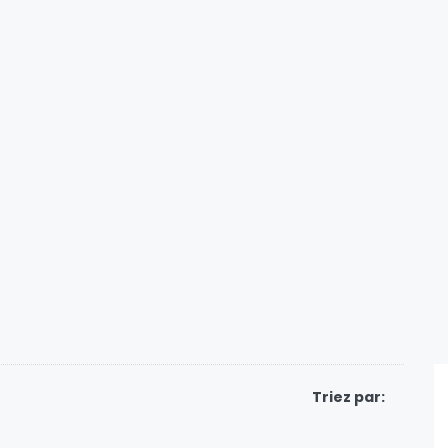
Triez par:
67.00
€
/nuit