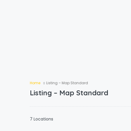
Home
Listing – Map Standard
Listing – Map Standard
7 Locations
103.00
€
/nuit