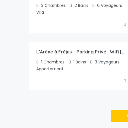
3
Chambres
2
Bains
6
Voyageurs
Villa
49.00
€
/nuit
L’Arène à Fréjus – Parking Privé | Wifi | Piscine | Balcon
1
Chambres
1
Bains
3
Voyageurs
Appartement