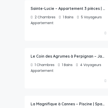
Sainte-Lucie – Appartement 3 pièces | NETFLIX
2
Chambres
1
Bains
5
Voyageurs
Appartement
84.00
€
/nuit
Le Coin des Agrumes à Perpignan – Jardin | Proche centre-ville
1
Chambres
1
Bains
4
Voyageurs
Appartement
1,756.00
€
/nuit
La Magnifique à Cannes – Piscine | Spacieux | Paisible