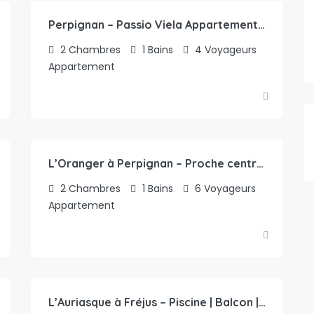
Perpignan – Passio Viela Appartement 60 m2 | Moderne au calme
2
Chambres
1
Bains
4
Voyageurs
Appartement
75.00
€
/nuit
L’Oranger à Perpignan – Proche centre-ville | Wifi & Netflix
2
Chambres
1
Bains
6
Voyageurs
Appartement
49.00
€
/nuit
L’Auriasque à Fréjus – Piscine | Balcon | Parking Privé | Clim