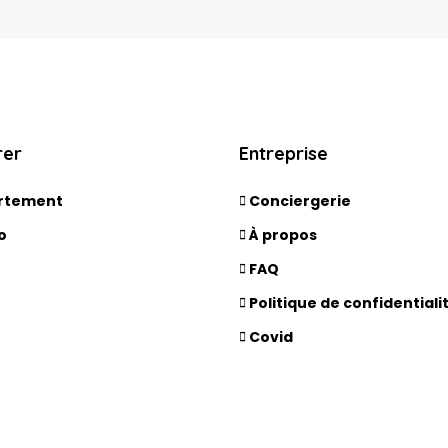
rer
Entreprise
rtement
Conciergerie
o
À propos
FAQ
Politique de confidentiali
Covid